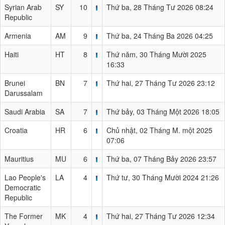
Syrian Arab
SY
10
Thứ ba, 28 Tháng Tư 2026 08:24
Republic
Armenia
AM
9
Thứ ba, 24 Tháng Ba 2026 04:25
Haiti
HT
8
Thứ năm, 30 Tháng Mười 2025
16:33
Brunei
BN
7
Thứ hai, 27 Tháng Tư 2026 23:12
Darussalam
Saudi Arabia
SA
7
Thứ bảy, 03 Tháng Một 2026 18:05
Croatia
HR
6
Chủ nhật, 02 Tháng M. một 2025
07:06
Mauritius
MU
6
Thứ ba, 07 Tháng Bảy 2026 23:57
Lao People's
LA
4
Thứ tư, 30 Tháng Mười 2024 21:26
Democratic
Republic
The Former
MK
4
Thứ hai, 27 Tháng Tư 2026 12:34