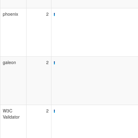
phoenix
2
galeon
2
W3C
2
Validator