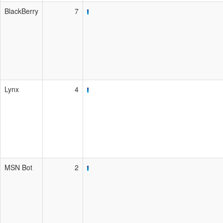
BlackBerry
7
Lynx
4
MSN Bot
2