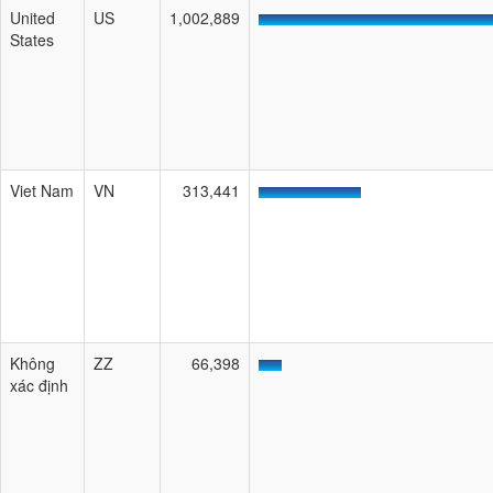
United
US
1,002,889
States
Viet Nam
VN
313,441
Không
ZZ
66,398
xác định