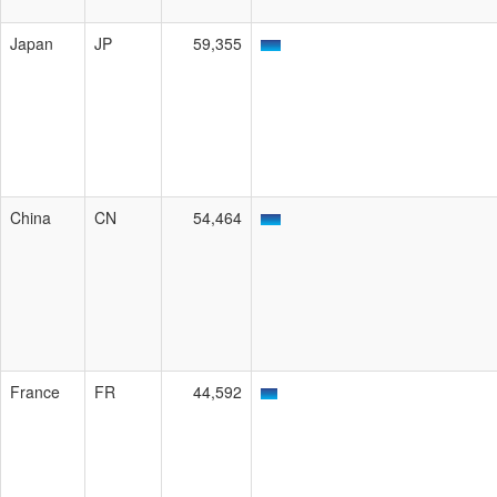
Japan
JP
59,355
China
CN
54,464
France
FR
44,592