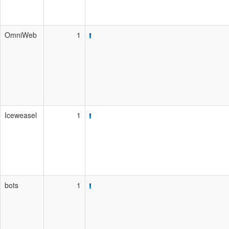
OmniWeb
1
Iceweasel
1
bots
1