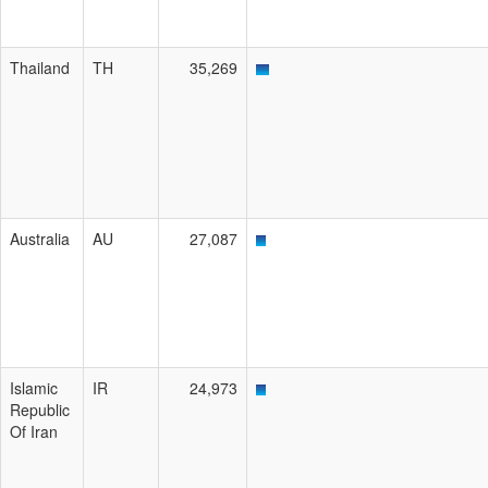
Thailand
TH
35,269
Australia
AU
27,087
Islamic
IR
24,973
Republic
Of Iran