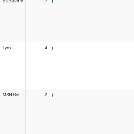
BlackBerry
7
Lynx
4
MSN Bot
2