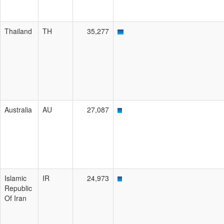
Thailand
TH
35,277
Australia
AU
27,087
Islamic
IR
24,973
Republic
Of Iran