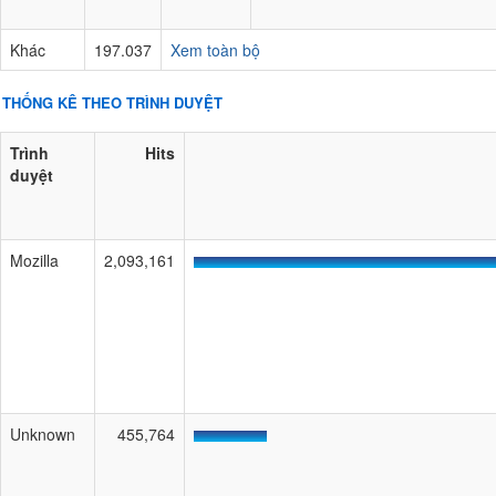
Khác
197.037
Xem toàn bộ
THỐNG KÊ THEO TRÌNH DUYỆT
Trình
Hits
duyệt
Mozilla
2,093,161
Unknown
455,764