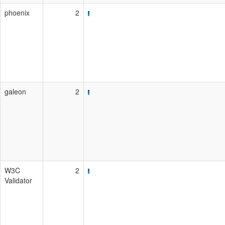
phoenix
2
galeon
2
W3C
2
Validator