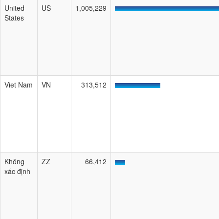
United
US
1,005,229
States
Viet Nam
VN
313,512
Không
ZZ
66,412
xác định