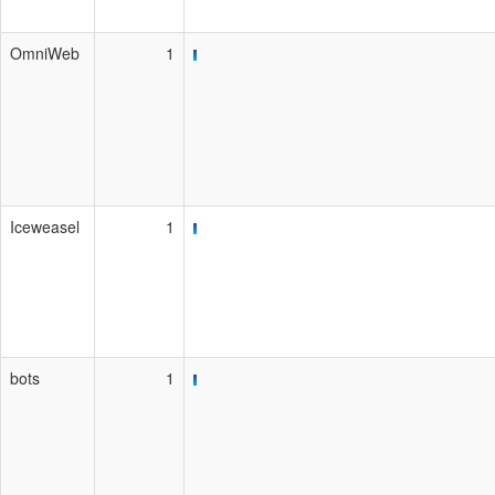
OmniWeb
1
Iceweasel
1
bots
1